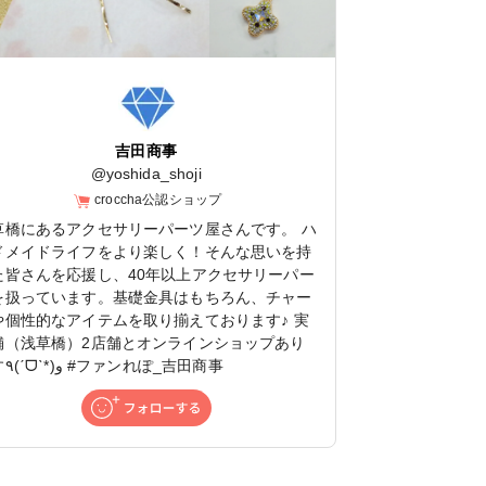
吉田商事
@
yoshida_shoji
croccha公認ショップ
草橋にあるアクセサリーパーツ屋さんです。 ハ
ドメイドライフをより楽しく！そんな思いを持
た皆さんを応援し、40年以上アクセサリーパー
を扱っています。基礎金具はもちろん、チャー
や個性的なアイテムを取り揃えております♪ 実
舗（浅草橋）2店舗とオンラインショップあり
ます٩(ˊᗜˋ*)و #ファンれぽ_吉田商事