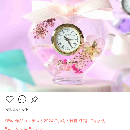
お気に入り
0
件
#春の作品コンテスト2024
#小物・雑貨
#時計
#香水瓶
#こまりっこ
#レジン