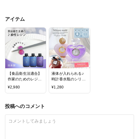
アイテム
【食品衛生法適合】
液体が入れられる♪
作家のためのレジン
時計香水瓶のシリコ
2液性レジン 300g
ンモールド
¥
2,980
¥
1,280
投稿へのコメント