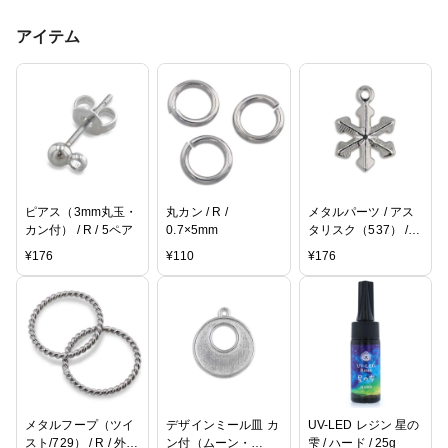
アイテム
ピアス（3mm丸玉・
丸カン / R /
メタルパーツ / アス
カン付） / R / 5ペア
0.7×5mm
タリスク（537） / R
/ 9×8mm / 5pcs
¥
176
¥
110
¥
176
メタルフープ（ツイ
デザインミール皿 カ
UV-LED レジン 星の
スト/729） / R / 外径
ン付（ムーン・
雫 / ハード / 25g