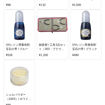
約18mm / 2pcs
3983） / R
¥
88
¥
132
¥
1,500
UVレジン用着色剤
副資材 / 工具3点セッ
UVレジン用着色剤
宝石の雫 / ブルー
ト（303・ブラウン×
宝石の雫 / ブラック
ピンク）
¥
528
¥
1,200
¥
480
シェルパウダー
（1005）/ ホワイト /
約4g