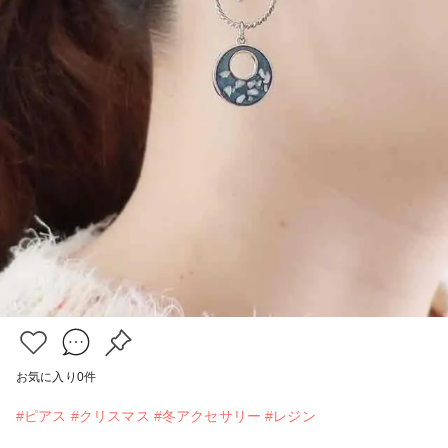
お気に入り
0
件
#ピアス
#クリスマス
#冬アクセサリー
#レジン