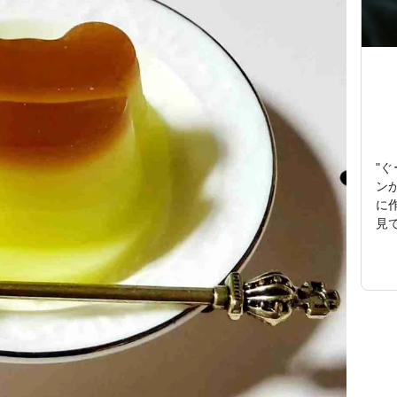
"
ン
に
見てく