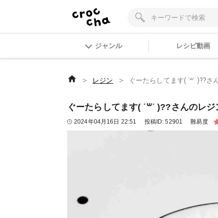
ジャンル
レシピ動画
＞
＞
レジン
ぐーたらしてます( ˙꒳​˙ )?
ぐーたらしてます( ˙꒳​˙ )??さんのレ
2024年04月16日 22:51
投稿ID:
52901
難易度