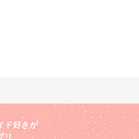
イド好きが
プリ