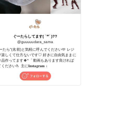
ぐーたらしてます( ˙꒳​˙ )??
@
guuuuudara_sama
ぐーたら"(名前)と気軽に呼んでください🫶 レジ
が楽しくて仕方ないです♡ 好きに自由気ままに
作品作ってます🍀*゜ 動画もあります良ければ
ださい🫰 主に𝐈𝐧𝐬𝐭𝐚𝐠𝐫𝐚𝐦 ↓