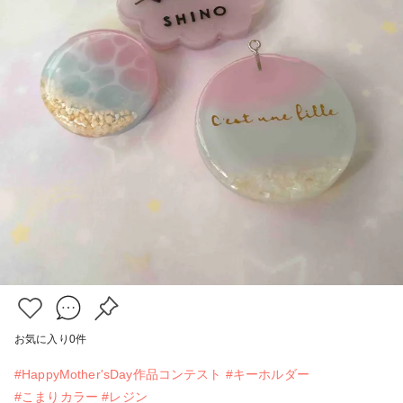
お気に入り
0
件
#HappyMother'sDay作品コンテスト
#キーホルダー
#こまりカラー
#レジン