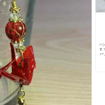
ハ
す
✧