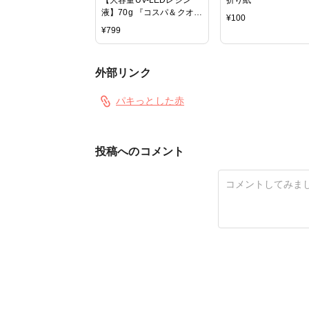
液】70g 『コスパ＆クオリ
¥
100
ティー最高峰・迷ったら絶
¥
799
対にコレがお勧め！』 ま
さるの涙 《クリア》
GreenOceanオリジナル
外部リンク
猫 must レジンクラフト ハ
ードタイプ UVレジン液
LEDレジン液
パキっとした赤
投稿へのコメント