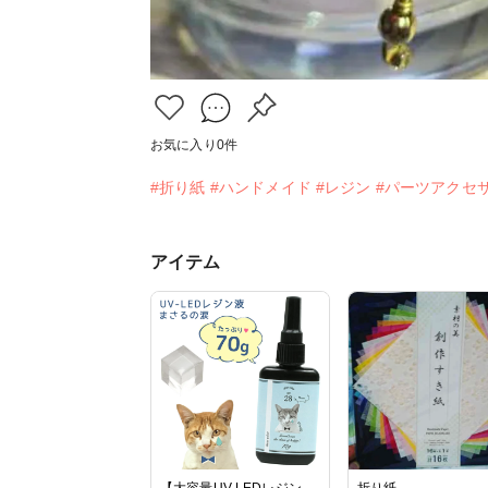
お気に入り
0
件
#折り紙
#ハンドメイド
#レジン
#パーツアクセ
アイテム
【大容量UV-LEDレジン
折り紙