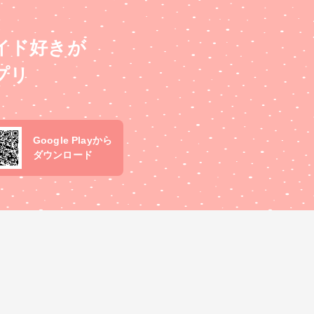
イド好きが
プリ
Google Playから
ダウンロード