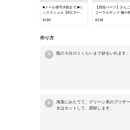
■メール便可(4袋まで)■ミ
【貝殻パーツ】さん
ックスシェル【約1.5〜
コーラルサンド 極小
4.5cm/100g】貝 貝殻 シェ
イプ 100g ＜5個ま
¥
180
¥
238
ル ブライダル ウェルカム
パケット配送可能＞
ボード ハンドメイド フォ
トフレーム アクセサリー
作り方
瓶の３分の１くらいまで砂をいれます
1
海藻にみたてて、グリーン系のブリザ
2
きはカットして、調節します。