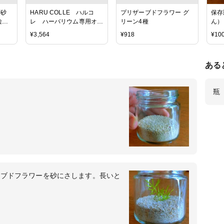
ご砂
HARU COLLE ハルコ
プリザーブドフラワー グ
保存
粒タ
レ ハーバリウム専用オイ
リーン4種
ん）
でゆう
ル 【浮游花オイル
¥
3,564
¥
918
¥
10
fuyuca oil】 2000ml(ペ
ットボトル)
ある
。
瓶
ーブドフラワーを砂にさします。長いと