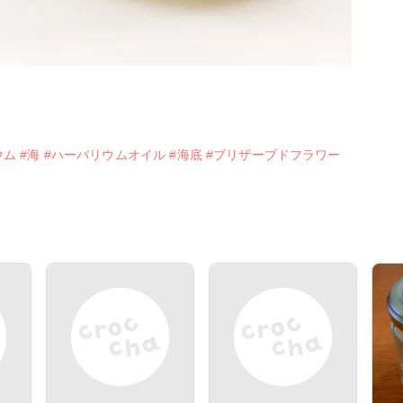
ウム
#海
#ハーバリウムオイル
#海底
#ブリザーブドフラワー