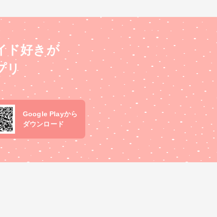
イド好きが
プリ
Google Playから
ダウンロード