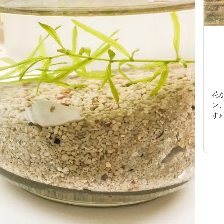
花
ン
す♪