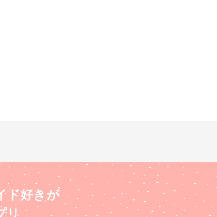
イド好きが
プリ