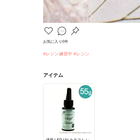
お気に入り
0
件
#レジン練習中
#レジン
アイテム
清原 LED UV クラフト レ