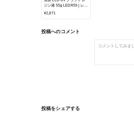
ジン液 55g LEDR55 | レジ
ン レジン液 UVレジン液
¥
2,871
LED LEDレジン液 レジン
クラフト ハンドメイド ア
クセサリー
投稿へのコメント
投稿をシェアする