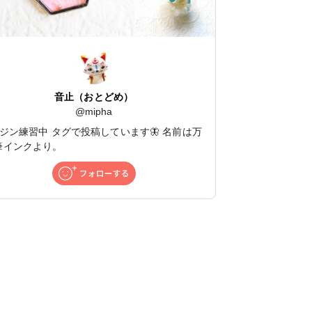
音止（おとどめ）
@
mipha
レジン練習中 タグで投稿しています🦋 名前は万
筆インクより。