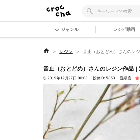
ジャンル
レシピ動画
＞
＞
レジン
音止（おとどめ）さんのレジン作品 |
音止（おとどめ）さんのレジン作品 | 清原 L
2019年12月27日 00:03
投稿ID:
5853
難易度