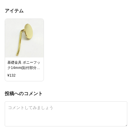
アイテム
基礎金具 ポニーフッ
ク14mm(貼付部分)1
個入【ゴールド】
¥
132
投稿へのコメント