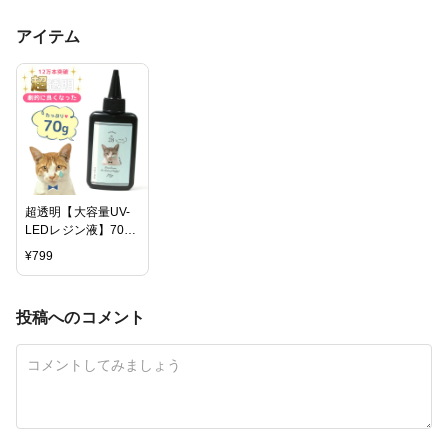
アイテム
超透明【大容量UV-
LEDレジン液】70g
『コスパ＆クオリテ
¥
799
ィー最高峰・迷った
ら絶対にコレがお勧
め！』 まさるの涙
投稿へのコメント
《クリア》
GreenOceanオリジ
ナル 猫 レジンクラ
フト ハードタイプ
UVレジン液 LEDレ
ジン液 レジン液おす
すめ