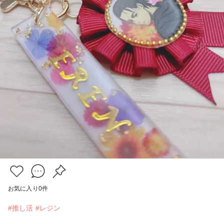
お気に入り
0
件
#推し活
#レジン