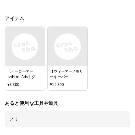
アイテム
【ヒーローアー
【ウィーアーメモリ
ツ/Hero Arts】ダイ -
ーキーパー
Circle Infinity
ス/WRMK】ダイカッ
¥
3,300
¥
16,390
トマシン - エボリュ
ーションアドバンス
☆送料無料☆
あると便利な工具や道具
ノリ