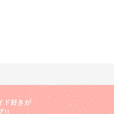
イド好きが
プリ