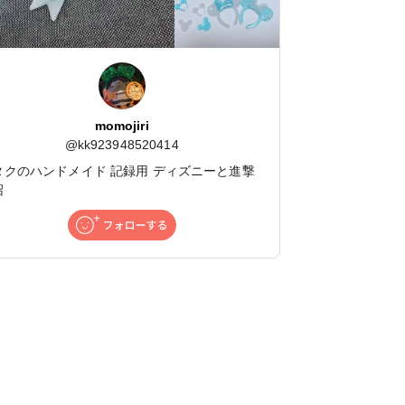
momojiri
@
kk923948520414
タクのハンドメイド 記録用 ディズニーと進撃
沼