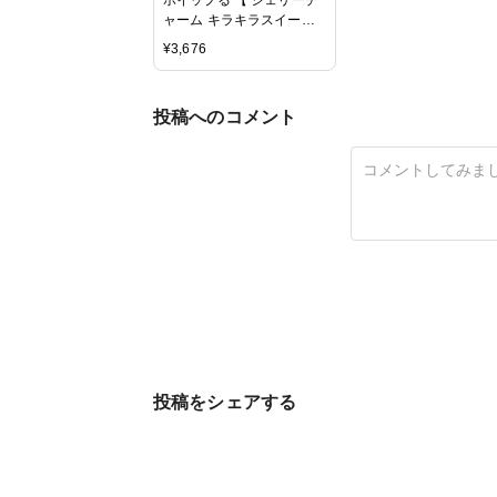
ャーム キラキラスイーツ
セット 】 W-156 STマーク
¥
3,676
認証 8歳以上 おもちゃ デ
コレーション パティシエ
メイキングトイ Whipple
投稿へのコメント
エポック社 EPOCH
投稿をシェアする