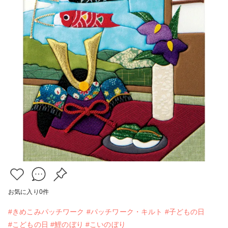
お気に入り
0
件
#きめこみパッチワーク
#パッチワーク・キルト
#子どもの日
#こどもの日
#鯉のぼり
#こいのぼり