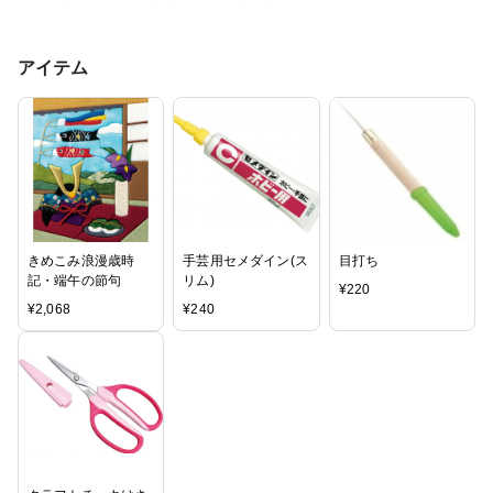
アイテム
きめこみ浪漫歳時
手芸用セメダイン(ス
目打ち
記・端午の節句
リム)
¥
220
¥
2,068
¥
240