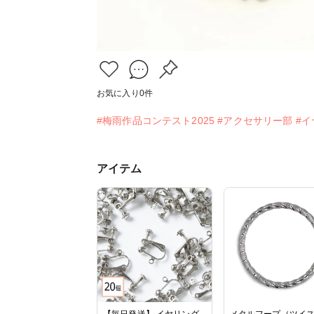
お気に入り
0
件
#梅雨作品コンテスト2025
#アクセサリー部
#イ
アイテム
【毎日発送】 イヤリング
メタルフープ（ツイ