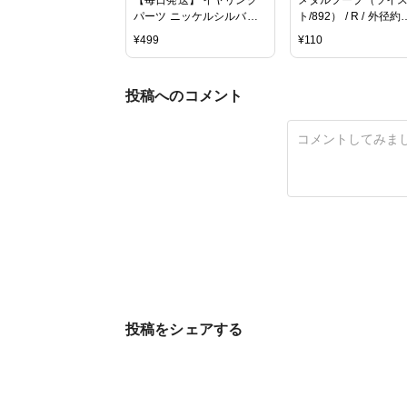
パーツ ニッケルシルバー
ト/892） / R / 外径約
20個 (丸タイプ) アクセサ
10mm / 5pcs
¥
499
¥
110
リーパーツ 金属アレルギ
ー対応 ニッケルフリー 金
具 カン付 ネジバネ 材料 素
投稿へのコメント
材 イヤリング金具 ハンド
メイド資材 問屋 専門店
投稿をシェアする