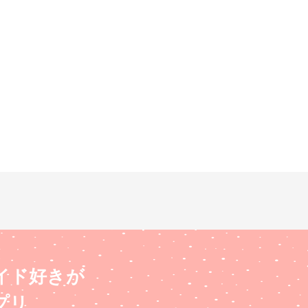
イド好きが
プリ