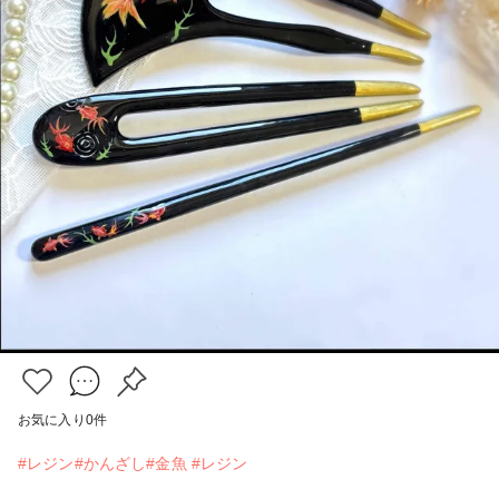
お気に入り
0
件
#レジン#かんざし#金魚
#レジン