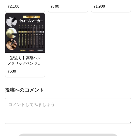
レジン 100g
ング液 8g 」1本
グ どぼん液 200ml
¥
2,100
¥
800
¥
1,900
遮光ケース付き
【訳あり】高級ペン
メタリックペン クロ
ームマーカー ２色
¥
630
投稿へのコメント