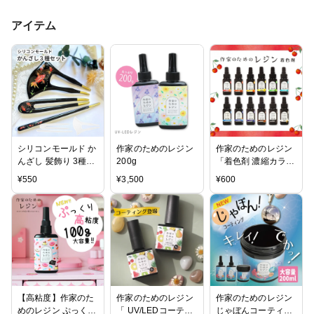
アイテム
シリコンモールド か
作家のためのレジン
作家のためのレジン
んざし 髪飾り 3種セ
200g
「着色剤 濃縮カラー
ット
レジン10g 定番12
¥
550
¥
3,500
¥
600
色」セット 及び単品
【高粘度】作家のた
作家のためのレジン
作家のためのレジン
めのレジン ぷっくり
「 UV/LEDコーティ
じゃぼんコーティン