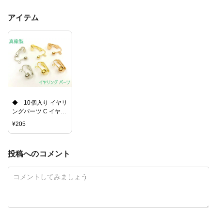
アイテム
◆ 10個入り イヤリ
ングパーツ C イヤリ
ング 丸タイプ カン
¥
205
付 アクセサリー金
具 真鍮製 イヤリン
グ金具 丸型 5ペア 金
投稿へのコメント
属パーツ 手作り ゴ
ールド マットゴール
ド ニッケルシルバー