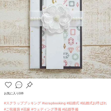
お気に入り
0
件
#スクラップブッキング
#scrapbooking
#結婚式
#結婚式お呼ばれ
#ご祝儀袋
#花嫁
#ウェディング準備
#結婚準備