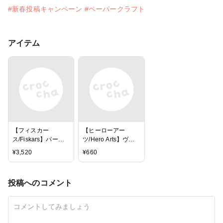
#新春投稿キャンペーン
#ペーパークラフト
アイテム
【フィスカー
【ヒーローアー
ス/Fiskars】パーソ
ツ/Hero Arts】ヴェ
ナルペーパートリマ
ラムペーパー -
¥
3,520
¥
660
ー - Portable
Classic Vellum
Scrapbooking Paper
Layering Paper (8.5
Trimmer (12")
x 11in)
投稿へのコメント