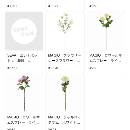
ン アーティフィシ
ーン アーティフィ
ピンク アーティフ
¥
1,380
¥
1,380
¥
968
ャルフラワー 造
シャルフラワー 造
ィシャルフラワー
花 FG008502-
花 FG008502-
造花 FM004854-
015 ユーカリ
017 ユーカリ
002 マム 菊
SEVA エレナポッ
MAGIQ フラワリー
MAGIQ ロワールマ
ト L 花器
レースフラワー ホ
ムスプレー ライト
GW000637 陶器
ワイト アーティフ
イエロー アーティ
¥
3,500
¥
1,540
¥
968
ィシャルフラワー
フィシャルフラワ
造花 FM003855-
ー 造花
001 レースフラワ
FM004854-004 マ
ー
ム 菊
MAGIQ ロワールマ
MAGIQ シャルロッ
ムスプレー ラベン
テマム ホワイトグ
ダー アーティフィ
リーン アーティフ