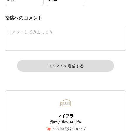
¥
968
¥
836
シャルフラワー 造
ィシャルフラワー
花 FM004854-
造花 FM008100-
011 マム 菊
124 マム 菊
投稿へのコメント
コメントを送信する
マイフラ
@
my_flower_life
croccha公認ショップ