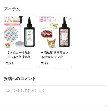
アイテム
【レビュー特典あ
■ 高粘度 盛り専まさ
り】超改良【大容量
るの涙 レジン液
UV-LEDレジン液】
70g【大容量UV-LED
¥
799
¥
799
70g まさるの涙 サラ
レジン液】 もりせん
サラタイプ《クリ
盛り専用『もりもり
ア》 低粘度
盛れる』《クリア》
投稿へのコメント
GreenOceanオリジ
GreenOceanオリジ
ナル さらさら ツル
ナル 猫 ねこ ネコ レ
ツル 高品質 透明 猫
ジン液おすすめ ぷっ
UVレジン クラフト
くり 仕上げ 盛る レ
安い おすすめ
ジン クラフト 手芸
ハンドメイド GK