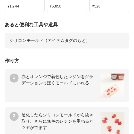
コ】
リンス 宝石の雫 | レ
¥
1,944
¥
6,050
¥
528
ジン レジン液 UVレ
ジン液 紫外線硬化
レジンクラフト ハン
あると便利な工具や道具
ドメイド アクセサ
シリコンモールド（アイテムタグのもと）
作り方
赤とオレンジで着色したレジンをグラ
1
デーションっぽくモールドにいれる
硬化したらシリコンモールドから抜き
2
取り、さらに無色のレジンを重ねると
ツヤがでます