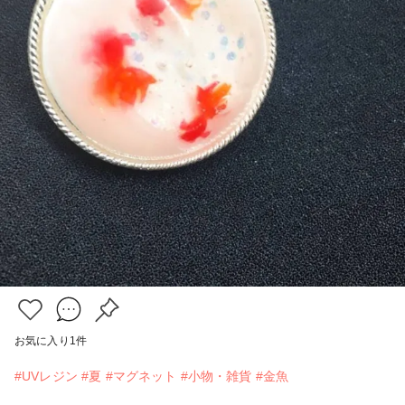
お気に入り
1
件
#UVレジン
#夏
#マグネット
#小物・雑貨
#金魚