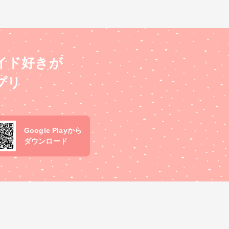
イド好きが
プリ
Google Playから
ダウンロード