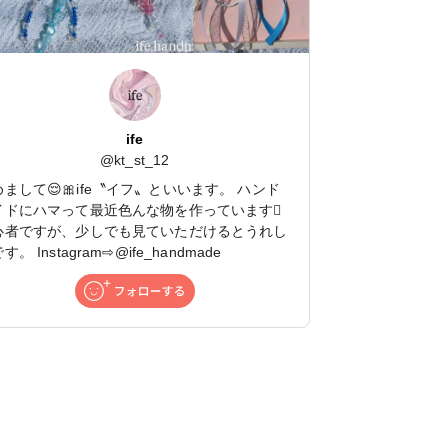
ife
@
kt_st_12
まして😌🎀ife〝イフ〟といいます。 ハンド
イドにハマって最近色んな物を作っています🪏
心者ですが、少しでも見ていただけるとうれし
す。 Instagram⇨@ife_handmade