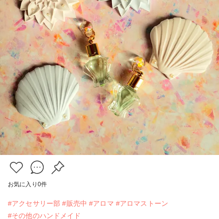
お気に入り
0
件
#アクセサリー部
#販売中
#アロマ
#アロマストーン
#その他のハンドメイド