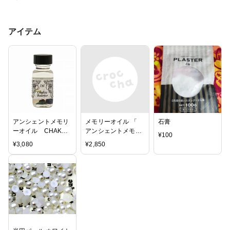
アイテム
アンシェントメモリ
メモリーオイル 「
石膏
ーオイル CHAKRA
アンシェントメモリ
¥
100
BALANCE (チャク
ーオイル Moon 月 」
¥
3,080
¥
2,850
ラ・バランス)
ムーン 15ml 室内 芳
香剤 アメリカ ハワ
イ 願いを叶える サ
ポート 【 メール便
送料無料 】