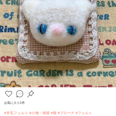
お気に入り
1
件
#羊毛フェルト
#小物・雑貨
#猫
#ブローチ
#フェルト