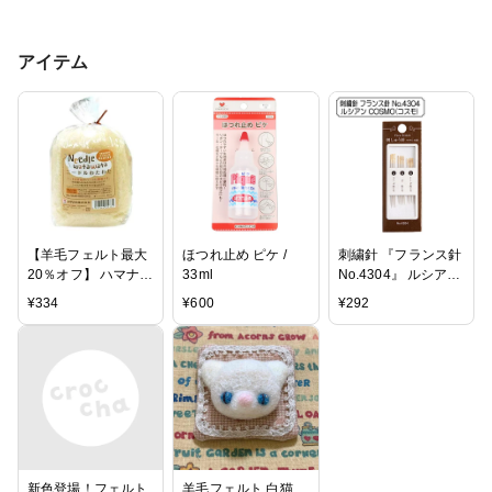
アイテム
【羊毛フェルト最大
ほつれ止め ピケ /
刺繍針 『フランス針
20％オフ】 ハマナカ
33ml
No.4304』 ルシアン
ニードルわたわた
COSMO(コスモ)
¥
334
¥
600
¥
292
50g/H440-003-
310[フェルト羊毛/道
具/ツール]
新色登場！フェルト
羊毛フェルト 白猫