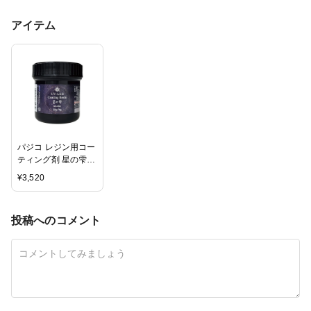
アイテム
パジコ レジン用コー
ティング剤 星の雫
【グロス ディップ
¥
3,520
70g】
投稿へのコメント