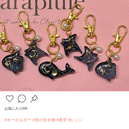
お気に入り
0
件
#キーホルダー
#海の生き物
#夜空
#レジン