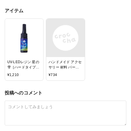
アイテム
UV-LEDレジン 星の
ハンドメイド アクセ
雫［ハードタイプ］
サリー 材料 パーツ
25ｇ
★天然シェルパウダ
¥
1,210
¥
734
ー★お得な12色セッ
ト★ネイル★ハンド
メイド★レジン★パ
投稿へのコメント
ーツ★貝殻★レジン
封入