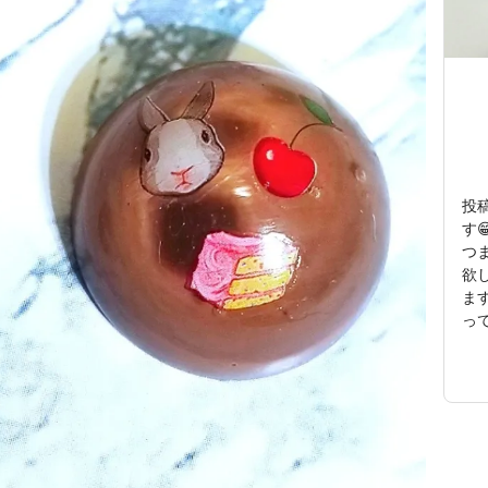
投
す
つ
欲
ま
っ