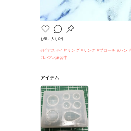
お気に入り
0
件
#ピアス
#イヤリング
#リング
#ブローチ
#ハン
#レジン練習中
アイテム