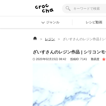
ジャンル
レシピ動画
＞
＞
レジン
ざいすさんのレジン作品 | 
ざいすさんのレジン作品 | シリコン
2020年02月15日 08:42
投稿ID:
7141
難易度