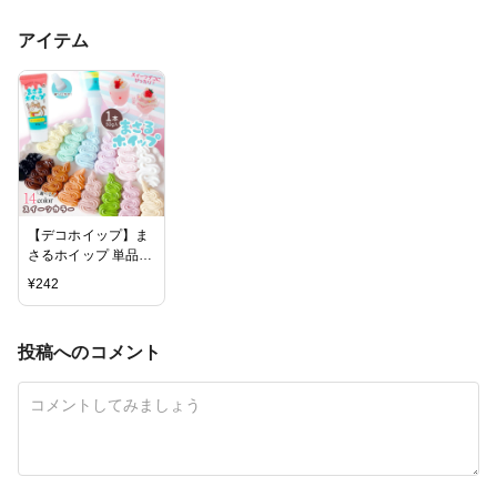
アイテム
【デコホイップ】ま
さるホイップ 単品
スイーツシリーズ
¥
242
50g ホイップデコク
リーム クラフト ミ
ニチュアスイーツ 推
投稿へのコメント
し活 手芸
GreenOceanオリジ
ナル♪《選べる14
色》