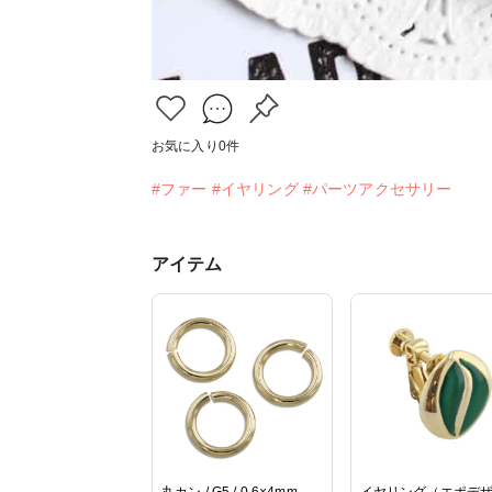
お気に入り
0
件
#ファー
#イヤリング
#パーツアクセサリー
アイテム
丸カン / G5 / 0.6×4mm
イヤリング（エポデ