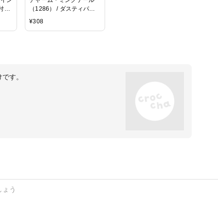
付
（1286） / ダスティパー
ペア
プル（PU）
¥
308
けです。