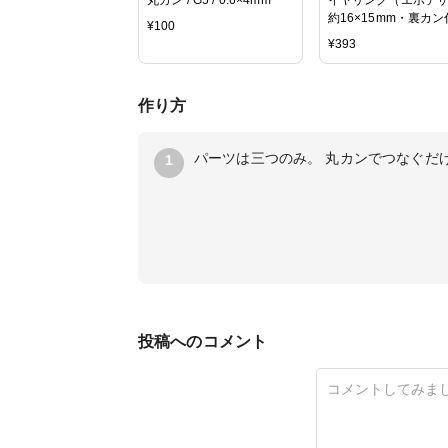
約16×15mm・裏カン
¥
100
4043）/ GR・G5 / 1
¥
393
作り方
パーツは三つのみ。 丸カンでつなぐだ
1
投稿へのコメント