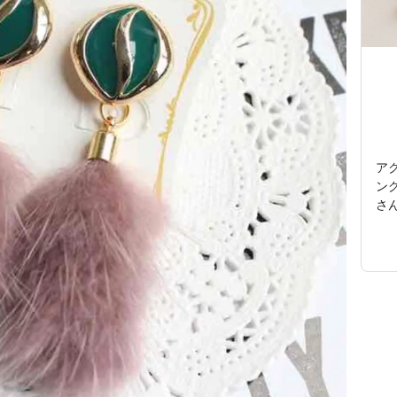
ア
ン
さ