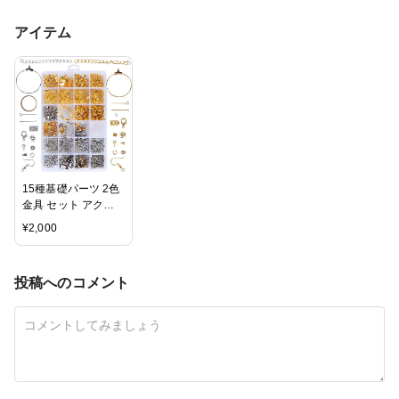
アイテム
15種基礎パーツ 2色
金具 セット アクセ
サリー パーツ ピア
¥
2,000
ス パーツ カニカン
丸カン ヒートン Tピ
ン 9ピン 花座 ピアス
投稿へのコメント
フック チェーン ハ
ンドメイド DIY 手芸
材料 セット