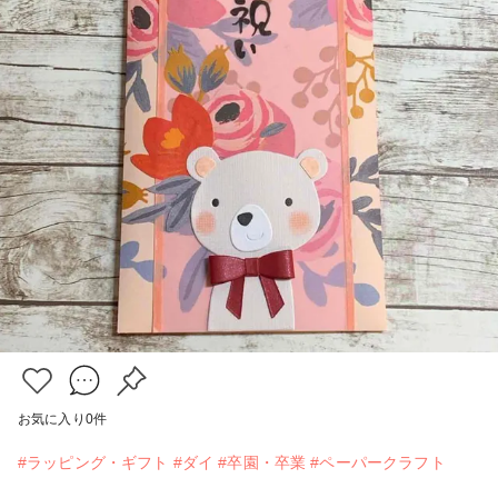
お気に入り
0
件
#ラッピング・ギフト
#ダイ
#卒園・卒業
#ペーパークラフト