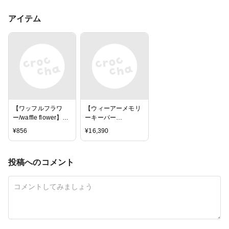
アイテム
【ワッフルフラワ
【ウィーアーメモリ
ー/waffle flower】ダ
ーキーパー
イ - Mini 3D Bow
ス/WRMK】ダイカッ
¥
856
¥
16,390
トマシン - エボリュ
ーションアドバンス
☆送料無料☆
投稿へのコメント