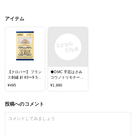
アイテム
【クロバー】 フラン
◆DMC 手芸はさみ
ス刺繍 針 #3〜9 57-
コウノトリモチーフ
039 | つくる楽しみ
SU1036 全長
¥
495
¥
1,980
9.5cm◆シザース
SCISSORS ハサミ
手芸
投稿へのコメント