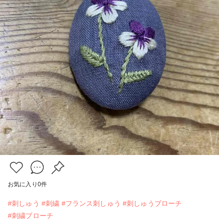
お気に入り
0
件
#刺しゅう
#刺繍
#フランス刺しゅう
#刺しゅうブローチ
#刺繍ブローチ