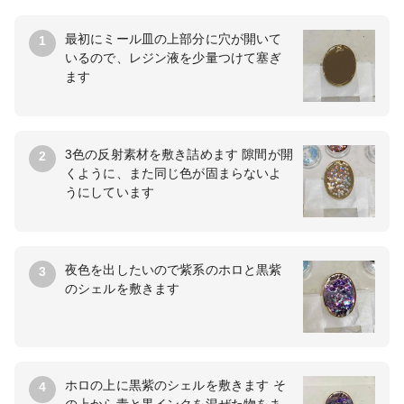
最初にミール皿の上部分に穴が開いて
1
いるので、レジン液を少量つけて塞ぎ
ます
3色の反射素材を敷き詰めます 隙間が開
2
くように、また同じ色が固まらないよ
うにしています
夜色を出したいので紫系のホロと黒紫
3
のシェルを敷きます
ホロの上に黒紫のシェルを敷きます そ
4