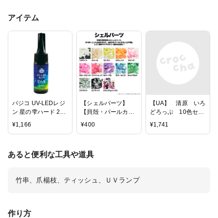
アイテム
パジコ UV-LEDレジ
【シェルパーツ】
【UA】 清原 いろ
ン 星の雫ハード 25g
【貝殻・パールカラ
どろっぷ 10色セッ
403236
ー】UVレジンクラフ
ト レジン 着色
¥
1,166
¥
400
¥
1,741
ト|ハンドメイド|ア
剤 KIYOHARA
クセサリー|手芸用
IRD10S
品|フレーク|
あると便利な工具や道具
竹串、爪楊枝、ティッシュ、ＵＶランプ
作り方