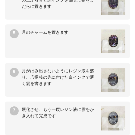
の上から青と黒インクを混ぜた物をま
だらに置きます
月のチャームを置きます
5
月がはみ出さないようにレジン液を盛
6
り、爪楊枝の先に付けた白インクで薄
く雲を書きます
硬化させ、もう一度レジン液に雲をか
7
き入れて完成です