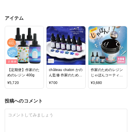
アイテム
【定期便】作家のた
château chaton かの
作家のためのレジン
めのレジン 400g
ん監修 作家のための
じゃぼんコーティン
レジン 「着色剤 濃
グ どぼん液 200ml
¥
5,720
¥
700
¥
3,680
縮カラーレジン10g
遮光ケース付き
夜空カラー6色」セ
ット
投稿へのコメント