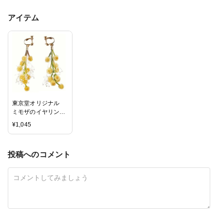
アイテム
東京堂オリジナル
ミモザのイヤリン
グ 完成品 アレン
¥
1,045
ジアクセサリー ア
ーティフィシャルフ
ラワー 造花
投稿へのコメント
ZA007740 ギフト
アレンジ