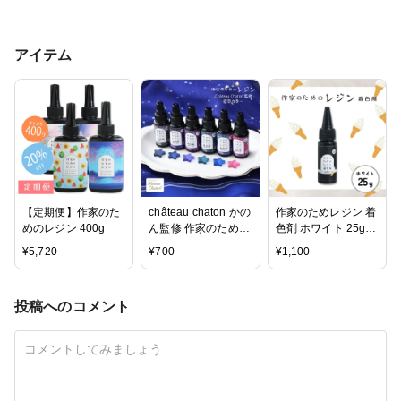
アイテム
【定期便】作家のた
château chaton かの
作家のためレジン 着
めのレジン 400g
ん監修 作家のための
色剤 ホワイト 25g
レジン 「着色剤 濃
大容量
¥
5,720
¥
700
¥
1,100
縮カラーレジン10g
夜空カラー6色」セ
ット
投稿へのコメント