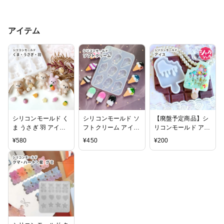
アイテム
シリコンモールド く
シリコンモールド ソ
【廃盤予定商品】シ
ま うさぎ 羽 アイス
フトクリーム アイス
リコンモールド アイ
フルーツ デコパーツ
キャンディー アイス
ス シャカシャカ レ
¥
580
¥
450
¥
200
クリーム 3種
ジン