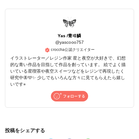
Yas /青ヰ鱗
@
yascooo757
croccha公認クリエイター
イラストレーター／レジン作家 星と夜空が大好きで、幻想
的な青い作品を目指して作品を創っています。 絵でよく描
いている星喫茶や夜空スイーツなどをレジンで再現したく
研究中🦋🩵✨ 少しでもいろんな方々に見てもらえたら嬉し
いです⭐︎
投稿をシェアする