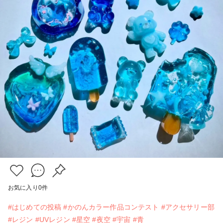
お気に入り
0
件
#はじめての投稿
#かのんカラー作品コンテスト
#アクセサリー部
#レジン
#UVレジン
#星空
#夜空
#宇宙
#青