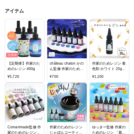
アイテム
【定期便】作家のた
château chaton かの
作家のためレジン 着
めのレジン 400g
ん監修 作家のための
色剤 ホワイト 25g
レジン 「着色剤 濃
大容量
¥
5,720
¥
700
¥
1,100
縮カラーレジン10g
夜空カラー6色」セ
ット
Comarimade監修 作
作家のためのレジン
ゆっきー監修 作家の
家のためのレジン
じゃぼんコーティン
ためのレジン 「着色