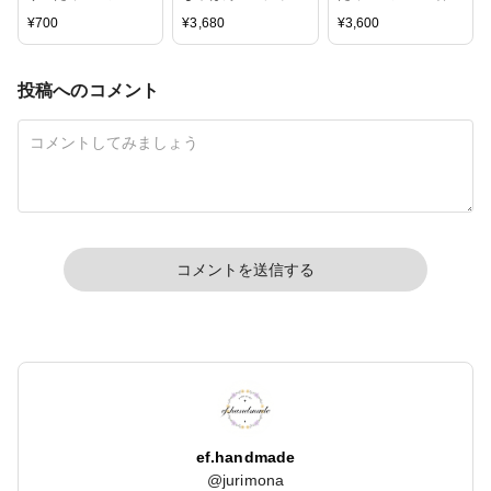
「着色剤 濃縮カラー
グ どぼん液 200ml
剤 濃縮カラーレジン
¥
700
¥
3,680
¥
3,600
レジン10g ニュアン
遮光ケース付き
10g TOYカラー6色
スカラー6色」セッ
セット 」
ト 及び 単品
投稿へのコメント
コメントを送信する
ef.handmade
@
jurimona