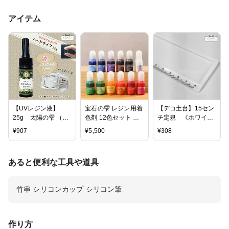
アイテム
【UVレジン液】
宝石の雫 レジン用着
【デコ土台】15セン
25g 太陽の雫 （ハ
色剤 12色セット パ
チ定規 《ホワイ
ードタイプ） 謎の
ジコ
ト》【文房具 文具
¥
907
¥
5,500
¥
308
お楽しみオマケ♪ 1ケ
スケール 溝付 くぼ
ース付 《クリ
み付き セッティング
ア》 ［紫外線硬化
台 フレーム レジン
あると便利な工具や道具
樹脂,uvレジン,ハー
貼り付け ビーズアン
ドタイプ,パジ
ドパーツ アクセサリ
コ,PADICO,国内メー
ーパーツ】
竹串 シリコンカップ シリコン筆
カー］
作り方