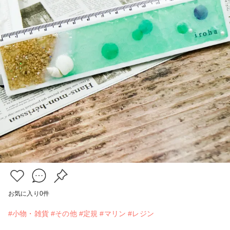
お気に入り
0
件
#小物・雑貨
#その他
#定規
#マリン
#レジン