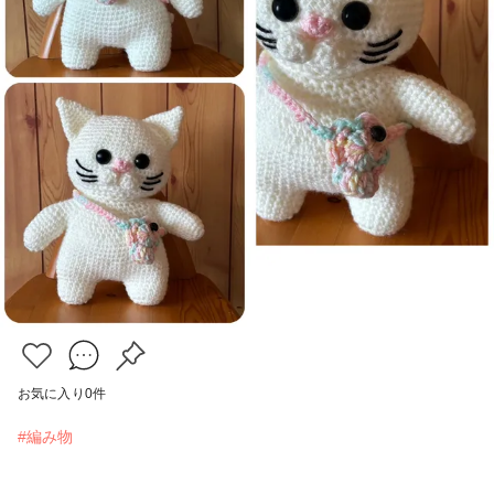
お気に入り
0
件
#編み物