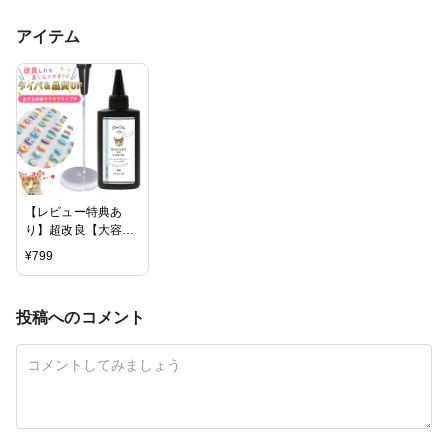
アイテム
【レビュー特典あ
り】超改良【大容量
UV-LEDレジン液】
¥
799
70g まさるの涙 サラ
サラタイプ《クリ
ア》 低粘度
投稿へのコメント
GreenOceanオリジ
ナル さらさら ツル
ツル 高品質 透明 猫
UVレジン クラフト
安い おすすめ