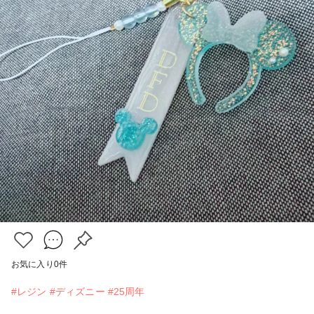
お気に入り
0
件
#レジン
#ディズニー
#25周年