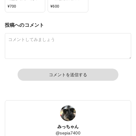
レジン 「着色剤 濃
レジン10g 定番12
¥
700
¥
600
縮カラーレジン10g
色」セット 及び単品
夜空カラー6色」セ
ット
投稿へのコメント
コメントを送信する
みっちゃん
@
sepia7400