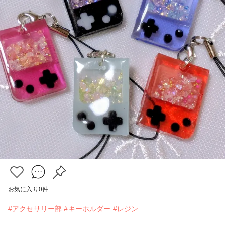
お気に入り
0
件
#アクセサリー部
#キーホルダー
#レジン