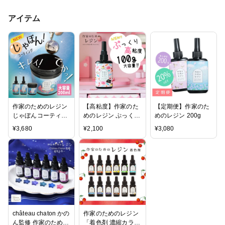
アイテム
作家のためのレジン
【高粘度】作家のた
【定期便】作家のた
じゃぼんコーティン
めのレジン ぷっくり
めのレジン 200g
グ どぼん液 200ml
レジン 100g
¥
3,680
¥
2,100
¥
3,080
遮光ケース付き
château chaton かの
作家のためのレジン
ん監修 作家のための
「着色剤 濃縮カラー