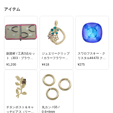
アイテム
副資材 / 工具3点セッ
ジュエリークリップ
スワロフスキー・ク
ト（303・ブラウン×
/ カラーフラワー
リスタル#4470 クリ
ピンク）
（4077） / BUA・
スタル・ロイヤルブ
¥
1,200
¥
418
¥
275
G5
ルー・ディライト
10mm
チタンポスト＆キャ
丸カン / G5 /
ッチピアス（リー
0.6×4mm