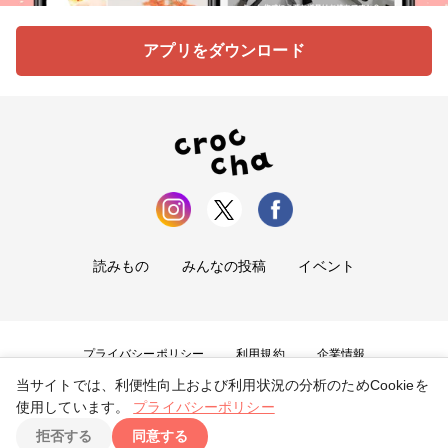
アプリをダウンロード
読みもの
みんなの投稿
イベント
プライバシーポリシー
利用規約
企業情報
当サイトでは、利便性向上および利用状況の分析のためCookieを
お問い合わせ
使用しています。
プライバシーポリシー
拒否する
同意する
Copyright ©
2026
tryangle Co., Ltd. All Rights Reserved.