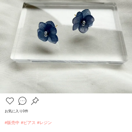
お気に入り
0
件
#販売中
#ピアス
#レジン