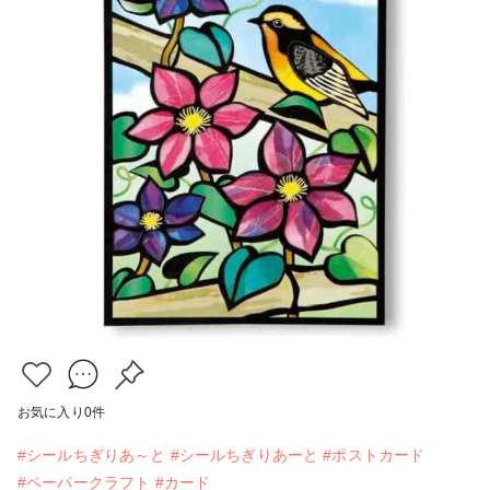
お気に入り
0
件
#シールちぎりあ～と
#シールちぎりあーと
#ポストカード
#ペーパークラフト
#カード