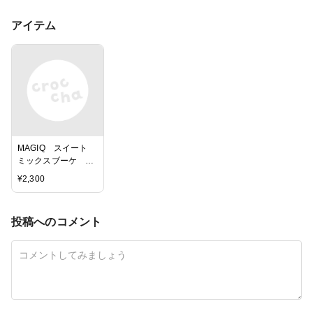
アイテム
MAGIQ スイート
ミックスブーケ ピ
ンクライラック ア
¥
2,300
ーティフィシャルフ
ラワー 造花
FM009188-050 バ
投稿へのコメント
ラ