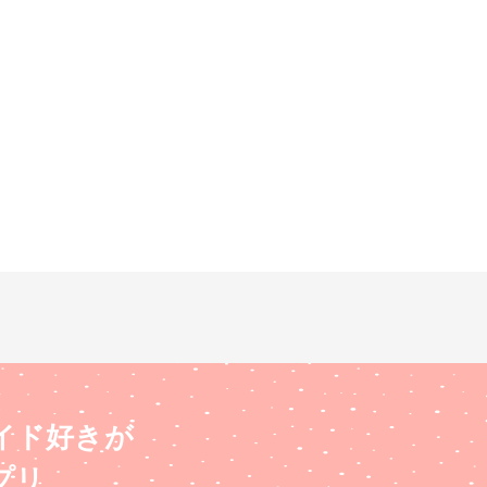
イド好きが
プリ