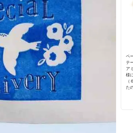
ペ
テー
ア
様
（
た