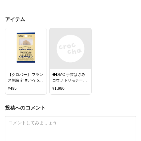
アイテム
【クロバー】 フラン
◆DMC 手芸はさみ
ス刺繍 針 #3〜9 57-
コウノトリモチーフ
039 | つくる楽しみ
SU1036 全長
¥
495
¥
1,980
9.5cm◆シザース
SCISSORS ハサミ
手芸
投稿へのコメント