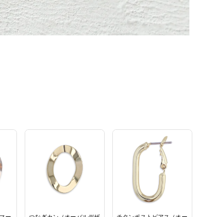
 マー
つなぎカン（オーバルデザ
チタンポストピアス（オー