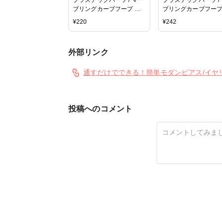
ブリングカーブフープ オ
ブリングカーブフープ
ーバル（677） / WH / 約
ーバル（676） / BE /
¥
220
¥
242
21×19mm
25×23mm
外部リンク
通すだけでできる！簡単モダンピアス/イヤ
投稿へのコメント