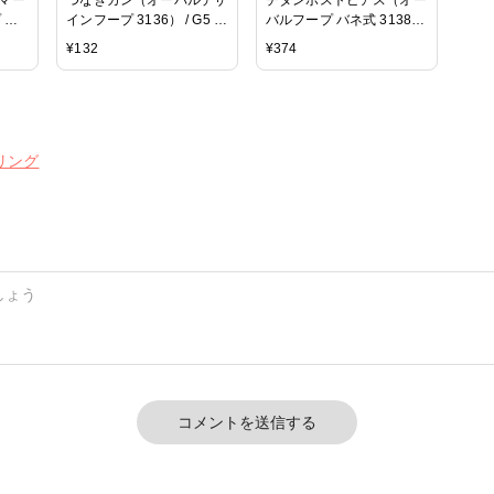
 オ
インフープ 3136） / G5 /
バルフープ バネ式 3138）
 約
約16×12mm
/ G5 / 1ペア
¥
132
¥
374
リング
コメントを送信する