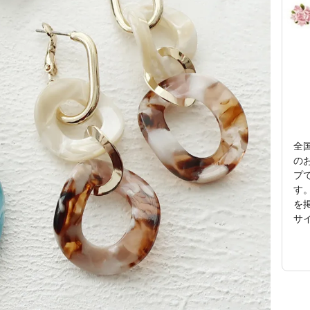
全
の
プ
す。
を
サ