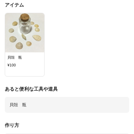
アイテム
貝殻 瓶
¥
100
あると便利な工具や道具
貝殻 瓶
作り方