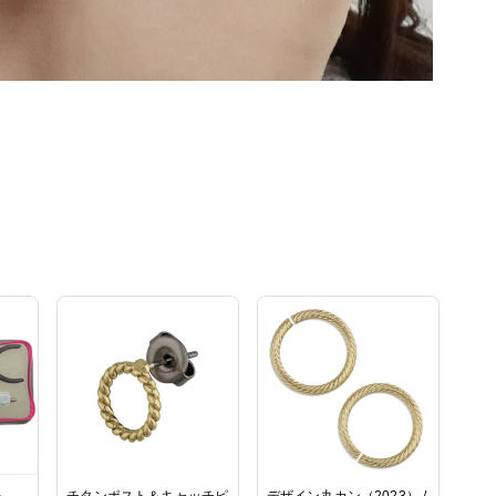
ト
チタンポスト＆キャッチピ
デザイン丸カン（2023） /