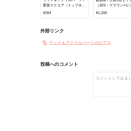
変形スクエア（トップホー
（303・ブラウン×ピ
ル・1311）/ 4 / 約
ク）
¥
264
¥
1,200
38×27mm
外部リンク
ウッド＆アクリルパーツのピアス
投稿へのコメント