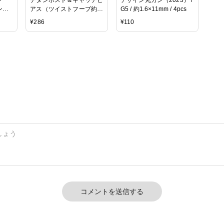
ン
アス（ツイストフープ約
G5 / 約1.6×11mm / 4pcs
10mm）/ G5 / 1ペア
¥
286
¥
110
コメントを送信する