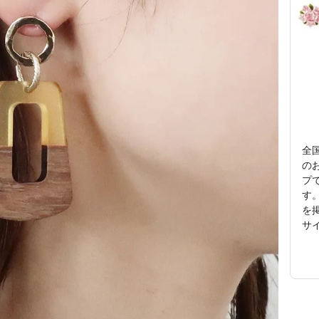
全
の
プ
す。
を
サ